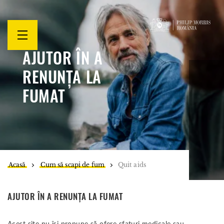
Open
menu
AJUTOR ÎN A
RENUNȚA LA
FUMAT
Acasă
Cum să scapi de fum
Quit aids
AJUTOR ÎN A RENUNȚA LA FUMAT