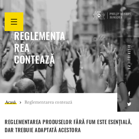
Open
menu
REGLEMENTA
REA
DISTRIBUIE PE
CONTEAZĂ
Face
Acasă
Reglementarea contează
Twitt
REGLEMENTAREA PRODUSELOR FĂRĂ FUM ESTE ESENȚIALĂ,
DAR TREBUIE ADAPTATĂ ACESTORA