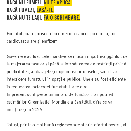
DACĂ NU FUMEZI,
NU TE APUCA.
DACĂ FUMEZI,
LASĂ-TE.
DACĂ NU TE LAȘI,
FĂ O SCHIMBARE.
Fumatul poate provoca boli precum cancer pulmonar, boli
cardiovasculare și emfizem.
Guvernele au luat cele mai diverse măsuri împotriva țigărilor, de
la majorarea taxelor și până la introducerea de restricții privind
publicitatea, ambalajele și expunerea produselor, sau chiar
interzicere fumatului în spațiile publice. Unele au fost eficiente
în reducerea incidenței fumatului; altele nu.
În prezent sunt peste un miliard de fumători, iar potrivit
estimărilor Organizației Mondiale a Sănătății, cifra se va
menține și în 2025.
Totuși, printr-o mai bună reglementare și prin efortul nostru, al