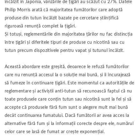
încălzit în Japonia, vânzările de țigări au scăzut cu 27%. Datele
Philip Morris arată că majoritatea fumătorilor care adoptă
produse din tutun încălzit bazate pe cercetare științifică
riguroasă renunță complet la țigări.
Și totuși, reglementările din majoritatea țărilor nu fac distincția
între țigări și diferitele tipuri de produse cu nicotină sau cu
tutun precum dispozitivele pentru vapat și tutunul încălzit.
Această abordare este greșită, deoarece le refuză fumătorilor
care nu renunță accesul la o soluție mai bună, și îi încurajează
să fumeze în continuare țigări. Este momentul ca autoritățile de
reglementare și activiștii anti-tutun să recunoască faptul că nu
toate produsele care conțin tutun sau nicotină sunt la fel și să
accepte că produsele fără fum sunt o alegere mult mai bună
decât continuarea fumatului. Dacă fumătorii ar avea acces la
alternative fără fum și la informații corecte despre ele, numărul
celor care se lasă de fumat ar crește exponențial.