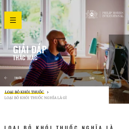
mở
thực
đơn
GIẢI ĐÁP
THẮC MẮC
TRƯỚC
SAU
LOẠI BỎ KHÓI THUỐC
LOẠI BỎ KHÓI THUỐC NGHĨA LÀ GÌ
LOẠI BỎ KHÓI THUỐC NGHĨA LÀ