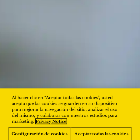
AVISO DE
TÉRMINOS DE USO
PRIVACIDAD
INFO DE LA
PREFERENCIAS DE
Al hacer clic en “Aceptar todas las cookies”, usted
EMPRESA
COOKIES
acepta que las cookies se guarden en su dispositivo
para mejorar la navegación del sitio, analizar el uso
del mismo, y colaborar con nuestros estudios para
marketing.
Privacy Notice
©PHILIP MORRIS COSTA RICA
Configuración de cookies
Aceptar todas las cookies