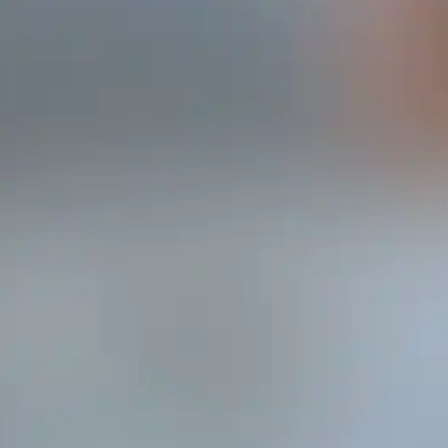
ALTERNATIVAS LIBRES DE HUMO.
Lo mejor es dejar la nicotina del todo. Ahora bien, aquellos
adultos que no dejan de fumar deben tener acceso e
información sobre los productos que son mejores alternativas
que seguir fumando. Estos productos deben estar respaldados
por la ciencia y ser satisfactorios para que, de esta manera, los
fumadores no vuelvan a fumar.
En la actualidad, las regulaciones suelen impedir que los
fumadores adultos conozcan estos productos y, en algunos
países, las alternativas al tabaco ni siquiera están disponibles
debido a estas regulaciones.
REGRESAR