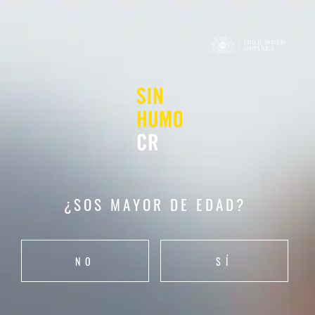
Open
menu
RESPUESTAS
A PREGUNTAS
CLAVE
ANTERIOR
SIGUINTE
¿SOS MAYOR DE EDAD?
Cómo Unsmoke
Escoge una alternativa libre de humo
NO
SÍ
APRENDÉ MÁS SOBRE