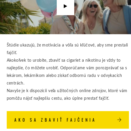
video
Štúdie ukazujú, že motivácia a vôľa sú kľúčové, aby sme prestali
fajčiť.
Akokoľvek to urobíte, zbaviť sa cigariet a nikotínu je vždy to
najlepšie, čo môžete urobiť. Odporúčame vám porozprávať sa s
lekárom, lekárnikom alebo získať odbornú radu v odvykacích
centrách.
Navyše je k dispozícii veľa užitočných online zdrojov, ktoré vám
pomôžu nájsť najlepšiu cestu, ako úplne prestať fajčiť.
AKO SA ZBAVIŤ FAJČENIA