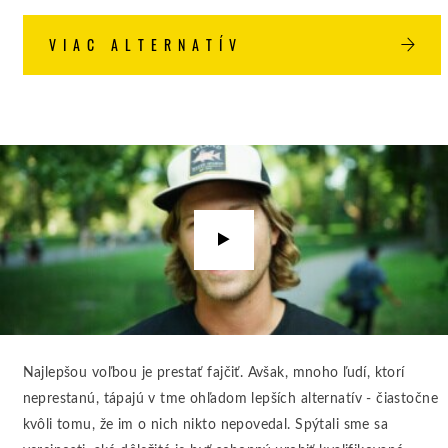
VIAC ALTERNATÍV
Prehrať
video
Najlepšou voľbou je prestať fajčiť. Avšak, mnoho ľudí, ktorí
neprestanú, tápajú v tme ohľadom lepších alternatív - čiastočne
kvôli tomu, že im o nich nikto nepovedal. Spýtali sme sa