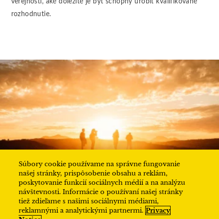
verejnosti, aké dôležité je byť schopný urobiť kvalifikované
rozhodnutie.
Súbory cookie používame na správne fungovanie
našej stránky, prispôsobenie obsahu a reklám,
SLEDUJTE NÁS
poskytovanie funkcií sociálnych médií a na analýzu
návštevnosti. Informácie o používaní našej stránky
tiež zdieľame s našimi sociálnymi médiami,
Icon
Icon
Icon
Icon
reklamnými a analytickými partnermi.
Privacy