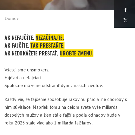
Face
Domov
X
AK NEFAJČÍTE,
NEZAČÍNAJTE.
AK FAJČÍTE,
TAK PRESTAŇTE.
AK NEDOKÁŽETE PRESTAŤ,
UROBTE ZMENU.
Všetci sme unsmokers.
Fajčiari a nefajčiari.
Spoločne môžeme odstrániť dym z našich životov.
Každý vie, že fajčenie spôsobuje rakovinu pľúc a iné choroby s
ním súvisiace. Napriek tomu na celom svete vyše miliarda
dospelých mužov a žien stále fajčí a podľa odhadov bude v
roku 2025 stále viac ako 1 miliarda fajčiarov.